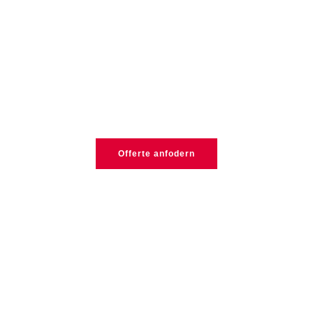
UMZUGSFIRMA IN
ZÜRICH
Wir begleiten Ihren Umzug von der ersten Anfrage bis zum
Einzug – professionell, sorgfältig und effizient.
Offerte anfodern
Preise