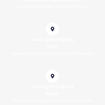
effizient und zuverlässig für stressfreie Übergaben.
Umzugsreinigung
Bern
transparent, sorgfältig und mit persönlicher Betreuung
Umzugsreinigung
Basel
nachhaltig, unkompliziert und gründlich bis ins Detail.