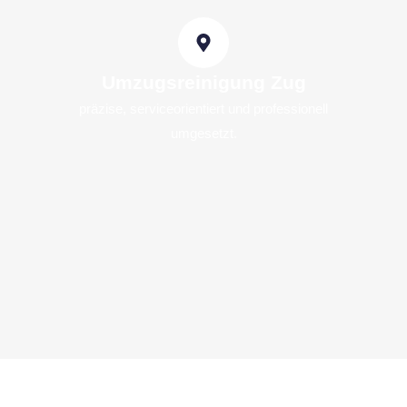
Umzugsreinigung Zug
präzise, serviceorientiert und professionell
umgesetzt.